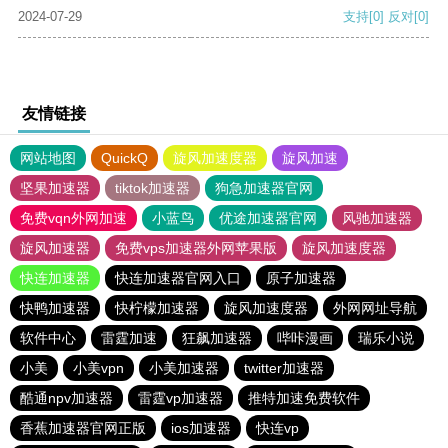
2024-07-29
支持
[0]
反对
[0]
友情链接
网站地图
QuickQ
旋风加速度器
旋风加速
坚果加速器
tiktok加速器
狗急加速器官网
免费vqn外网加速
小蓝鸟
优途加速器官网
风驰加速器
旋风加速器
免费vps加速器外网苹果版
旋风加速度器
快连加速器
快连加速器官网入口
原子加速器
快鸭加速器
快柠檬加速器
旋风加速度器
外网网址导航
软件中心
雷霆加速
狂飙加速器
哔咔漫画
瑞乐小说
小美
小美vpn
小美加速器
twitter加速器
酷通npv加速器
雷霆vp加速器
推特加速免费软件
香蕉加速器官网正版
ios加速器
快连vp