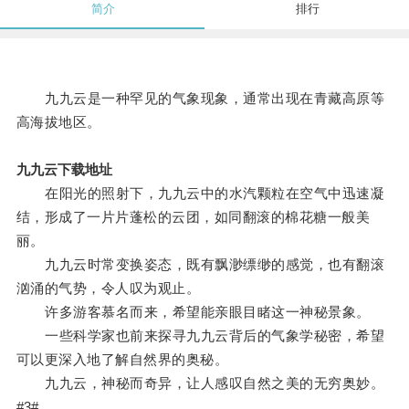
简介
排行
九九云是一种罕见的气象现象，通常出现在青藏高原等
高海拔地区。
九九云下载地址
在阳光的照射下，九九云中的水汽颗粒在空气中迅速凝
结，形成了一片片蓬松的云团，如同翻滚的棉花糖一般美
丽。
九九云时常变换姿态，既有飘渺缥缈的感觉，也有翻滚
汹涌的气势，令人叹为观止。
许多游客慕名而来，希望能亲眼目睹这一神秘景象。
一些科学家也前来探寻九九云背后的气象学秘密，希望
可以更深入地了解自然界的奥秘。
九九云，神秘而奇异，让人感叹自然之美的无穷奥妙。
#3#