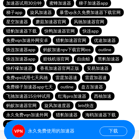
加速器试用30分钟
蜜蜂加速器
梯子加速器app
梯子app
旋风加速器
暴雪vp永久免费加速器下载官网
星空加速器
蘑菇加速器官网
风驰加速器官网
猎豹加速器下载
快鸭加速器官网
快连app
免费vqn加速外网安卓
猎豹加速器官网
优途加速器
快连加速器app
蚂蚁加速npv下载官网ios
outline
快连加速器app
赔钱机场官网
自由鲸
黑豹加速器
快柠檬加速器
香蕉加速器官网正版
安易加速器
免费vps试用七天风驰
雷霆加器速
雷霆加器速
免费梯子加速器app七天
outline
盘古加速器
飞驰加速器15分钟试用
红海pro加速器
西柚加速
蚂蚁加速器官网
旋风加速度器
lets快连
永久免费vqn加速外网
猎豹加速器
海鸥加速器下载
免费vqn加速
永久免费使用的加速器
下载