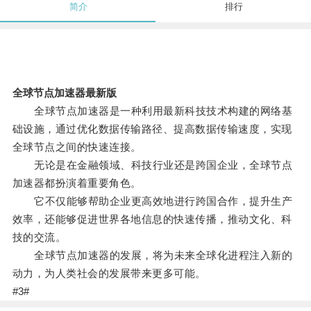
简介
排行
全球节点加速器最新版
全球节点加速器是一种利用最新科技技术构建的网络基
础设施，通过优化数据传输路径、提高数据传输速度，实现
全球节点之间的快速连接。
无论是在金融领域、科技行业还是跨国企业，全球节点
加速器都扮演着重要角色。
它不仅能够帮助企业更高效地进行跨国合作，提升生产
效率，还能够促进世界各地信息的快速传播，推动文化、科
技的交流。
全球节点加速器的发展，将为未来全球化进程注入新的
动力，为人类社会的发展带来更多可能。
#3#