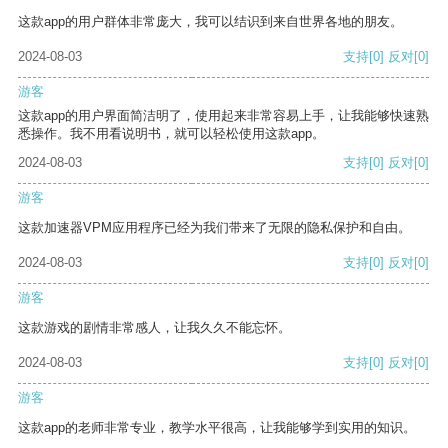
这款app的用户群体非常庞大，我可以结识到来自世界各地的朋友。
2024-08-03
支持
[0]
反对
[0]
游客
这款app的用户界面简洁明了，使用起来非常容易上手，让我能够快速熟
悉操作。我不用看说明书，就可以轻松使用这款app。
2024-08-03
支持
[0]
反对
[0]
游客
这款加速器VPM应用程序已经为我们带来了无限的隐私保护和自由。
2024-08-03
支持
[0]
反对
[0]
游客
这款游戏的剧情非常感人，让我久久不能忘怀。
2024-08-03
支持
[0]
反对
[0]
游客
这款app的老师非常专业，教学水平很高，让我能够学到实用的知识。