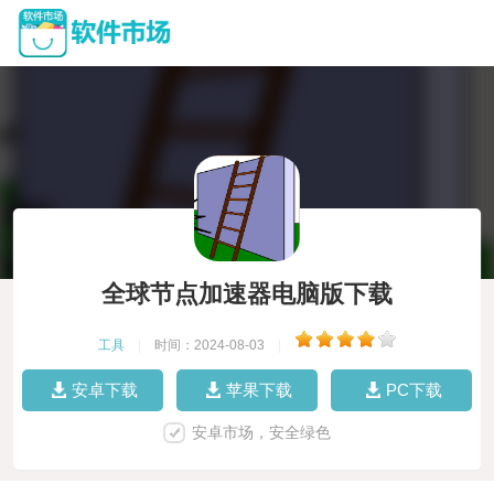
全球节点加速器电脑版下载
工具
|
时间：2024-08-03
|
安卓下载
苹果下载
PC下载
安卓市场，安全绿色