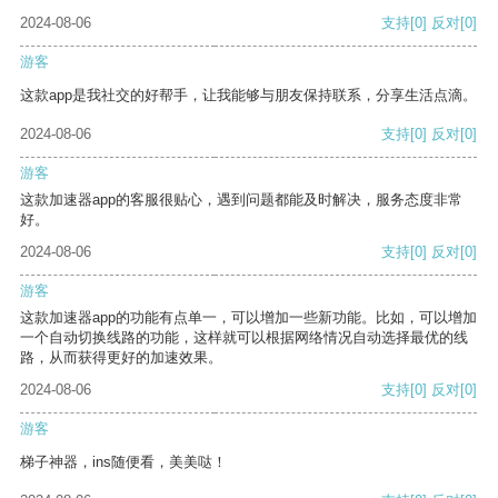
2024-08-06
支持
[0]
反对
[0]
游客
这款app是我社交的好帮手，让我能够与朋友保持联系，分享生活点滴。
2024-08-06
支持
[0]
反对
[0]
游客
这款加速器app的客服很贴心，遇到问题都能及时解决，服务态度非常
好。
2024-08-06
支持
[0]
反对
[0]
游客
这款加速器app的功能有点单一，可以增加一些新功能。比如，可以增加
一个自动切换线路的功能，这样就可以根据网络情况自动选择最优的线
路，从而获得更好的加速效果。
2024-08-06
支持
[0]
反对
[0]
游客
梯子神器，ins随便看，美美哒！