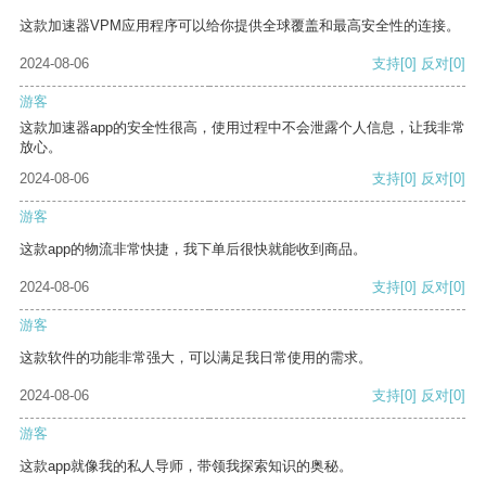
这款加速器VPM应用程序可以给你提供全球覆盖和最高安全性的连接。
2024-08-06
支持
[0]
反对
[0]
游客
这款加速器app的安全性很高，使用过程中不会泄露个人信息，让我非常
放心。
2024-08-06
支持
[0]
反对
[0]
游客
这款app的物流非常快捷，我下单后很快就能收到商品。
2024-08-06
支持
[0]
反对
[0]
游客
这款软件的功能非常强大，可以满足我日常使用的需求。
2024-08-06
支持
[0]
反对
[0]
游客
这款app就像我的私人导师，带领我探索知识的奥秘。