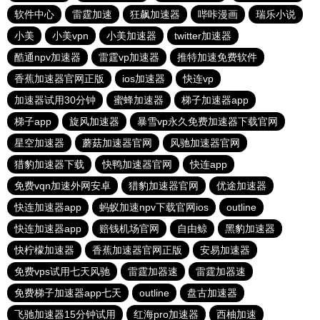
软件中心
雷霆加速
狂飙加速器
哔咔漫画
瑞乐小说
小美
小美vpn
小美加速器
twitter加速器
酷通npv加速器
雷霆vp加速器
推特加速免费软件
香蕉加速器官网正版
ios加速器
快连vp
加速器试用30分钟
蜜蜂加速器
梯子加速器app
梯子app
旋风加速器
暴雪vp永久免费加速器下载官网
星空加速器
蘑菇加速器官网
风驰加速器官网
猎豹加速器下载
快鸭加速器官网
快连app
免费vqn加速外网安卓
猎豹加速器官网
优途加速器
快连加速器app
蚂蚁加速npv下载官网ios
outline
快连加速器app
赔钱机场官网
自由鲸
黑豹加速器
快柠檬加速器
香蕉加速器官网正版
安易加速器
免费vps试用七天风驰
雷霆加器速
雷霆加器速
免费梯子加速器app七天
outline
盘古加速器
飞驰加速器15分钟试用
红海pro加速器
西柚加速