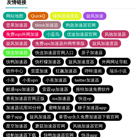
友情链接
网站地图
QuickQ
旋风加速度器
旋风加速
坚果加速器
tiktok加速器
狗急加速器官网
免费vqn外网加速
小蓝鸟
优途加速器官网
风驰加速器
旋风加速器
免费vps加速器外网苹果版
旋风加速度器
快连加速器
快连加速器官网入口
原子加速器
快鸭加速器
快柠檬加速器
旋风加速度器
外网网址导航
软件中心
雷霆加速
狂飙加速器
哔咔漫画
瑞乐小说
小美
小美vpn
小美加速器
twitter加速器
酷通npv加速器
雷霆vp加速器
推特加速免费软件
香蕉加速器官网正版
ios加速器
快连vp
加速器试用30分钟
蜜蜂加速器
梯子加速器app
梯子app
旋风加速器
暴雪vp永久免费加速器下载官网
星空加速器
蘑菇加速器官网
风驰加速器官网
猎豹加速器下载
快鸭加速器官网
快连app