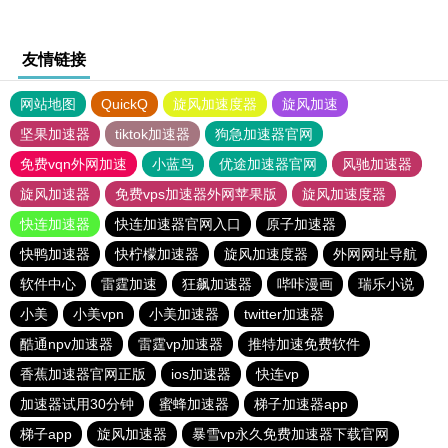
友情链接
网站地图
QuickQ
旋风加速度器
旋风加速
坚果加速器
tiktok加速器
狗急加速器官网
免费vqn外网加速
小蓝鸟
优途加速器官网
风驰加速器
旋风加速器
免费vps加速器外网苹果版
旋风加速度器
快连加速器
快连加速器官网入口
原子加速器
快鸭加速器
快柠檬加速器
旋风加速度器
外网网址导航
软件中心
雷霆加速
狂飙加速器
哔咔漫画
瑞乐小说
小美
小美vpn
小美加速器
twitter加速器
酷通npv加速器
雷霆vp加速器
推特加速免费软件
香蕉加速器官网正版
ios加速器
快连vp
加速器试用30分钟
蜜蜂加速器
梯子加速器app
梯子app
旋风加速器
暴雪vp永久免费加速器下载官网