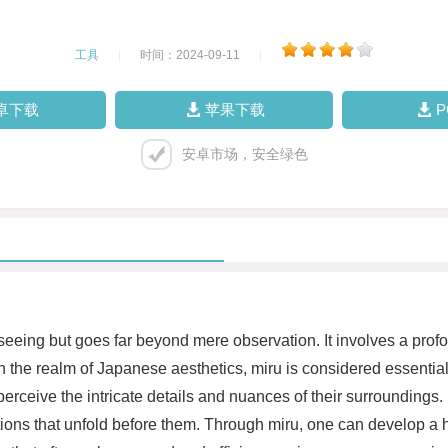
工具
|
时间：2024-09-11
|
卓下载
苹果下载
安卓市场，安全绿色
seeing but goes far beyond mere observation. It involves a pro
n the realm of Japanese aesthetics, miru is considered essential i
rceive the intricate details and nuances of their surroundings. 
ions that unfold before them. Through miru, one can develop a 