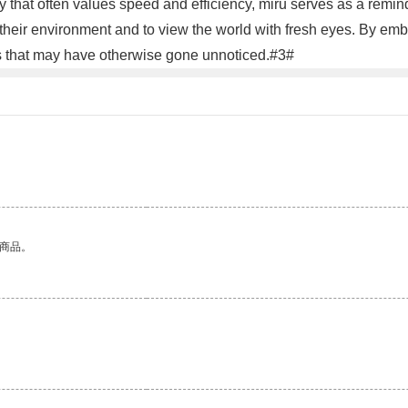
iety that often values speed and efficiency, miru serves as a rem
h their environment and to view the world with fresh eyes. By e
ts that may have otherwise gone unnoticed.#3#
的商品。