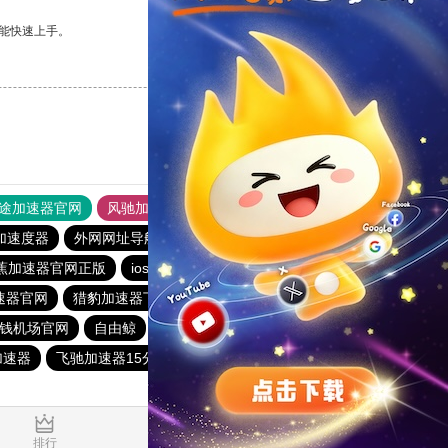
能快速上手。
支持
[0]
反对
[0]
途加速器官网
风驰加速器
旋风加速器
加速度器
外网网址导航
软件中心
雷霆加速
狂飙加速器
蕉加速器官网正版
ios加速器
快连vp
加速器试用30分钟
速器官网
猎豹加速器下载
快鸭加速器官网
快连app
钱机场官网
自由鲸
黑豹加速器
快柠檬加速器
加速器
飞驰加速器15分钟试用
红海pro加速器
西柚加速
0.039614s
排行
推荐