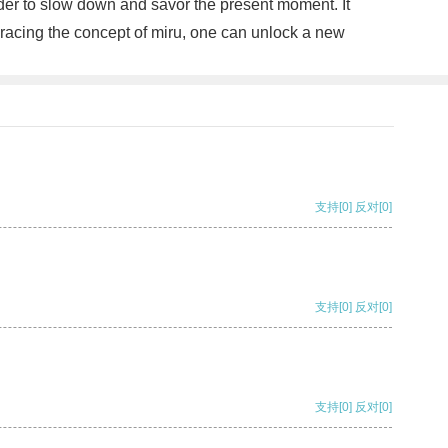
inder to slow down and savor the present moment. It
mbracing the concept of miru, one can unlock a new
支持
[0]
反对
[0]
支持
[0]
反对
[0]
支持
[0]
反对
[0]