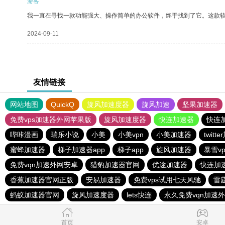
游客
我一直在寻找一款功能强大、操作简单的办公软件，终于找到了它。这款
2024-09-11
友情链接
网站地图
QuickQ
旋风加速度器
旋风加速
坚果加速器
免费vps加速器外网苹果版
旋风加速度器
快连加速器
快连
哔咔漫画
瑞乐小说
小美
小美vpn
小美加速器
twitt
蜜蜂加速器
梯子加速器app
梯子app
旋风加速器
暴雪v
免费vqn加速外网安卓
猎豹加速器官网
优途加速器
快连加速
香蕉加速器官网正版
安易加速器
免费vps试用七天风驰
雷
蚂蚁加速器官网
旋风加速度器
lets快连
永久免费vqn加速
首页
安卓