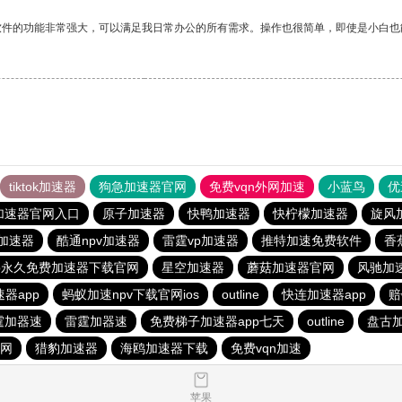
软件的功能非常强大，可以满足我日常办公的所有需求。操作也很简单，即使是小白也
tiktok加速器
狗急加速器官网
免费vqn外网加速
小蓝鸟
优
加速器官网入口
原子加速器
快鸭加速器
快柠檬加速器
旋风
er加速器
酷通npv加速器
雷霆vp加速器
推特加速免费软件
香
p永久免费加速器下载官网
星空加速器
蘑菇加速器官网
风驰加
器app
蚂蚁加速npv下载官网ios
outline
快连加速器app
赔
霆加器速
雷霆加器速
免费梯子加速器app七天
outline
盘古
外网
猎豹加速器
海鸥加速器下载
免费vqn加速
苹果