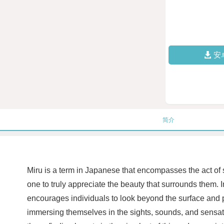
安
简介
Miru is a term in Japanese that encompasses the act of 
one to truly appreciate the beauty that surrounds them. I
encourages individuals to look beyond the surface and pe
immersing themselves in the sights, sounds, and sensat