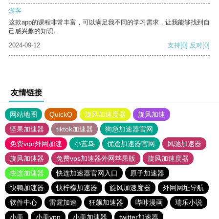
游客
这款app的课程非常丰富，可以满足我不同的学习需求，让我能够找到自
己感兴趣的知识。
2024-09-12
支持
[0]
反对
[0]
友情链接
网站地图
QuickQ
旋风加速度器
旋风加速
坚果加速器
tiktok加速器
狗急加速器官网
免费vqn外网加速
小蓝鸟
优途加速器官网
风驰加速器
旋风加速器
免费vps加速器外网苹果版
旋风加速度器
快连加速器
快连加速器官网入口
原子加速器
快鸭加速器
快柠檬加速器
旋风加速度器
外网网址导航
软件中心
雷霆加速
狂飙加速器
哔咔漫画
瑞乐小说
小美
小美vpn
小美加速器
twitter加速器