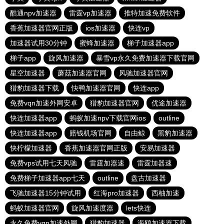
酷通npv加速器
雷霆vp加速器
推特加速免费软件
香蕉加速器官网正版
ios加速器
快连vp
加速器试用30分钟
蜜蜂加速器
梯子加速器app
梯子app
旋风加速器
暴雪vp永久免费加速器下载官网
星空加速器
蘑菇加速器官网
风驰加速器官网
猎豹加速器下载
快鸭加速器官网
快连app
免费vqn加速外网安卓
猎豹加速器官网
优途加速器
快连加速器app
蚂蚁加速npv下载官网ios
outline
快连加速器app
赔钱机场官网
自由鲸
黑豹加速器
快柠檬加速器
香蕉加速器官网正版
安易加速器
免费vps试用七天风驰
雷霆加器速
雷霆加器速
免费梯子加速器app七天
outline
盘古加速器
飞驰加速器15分钟试用
红海pro加速器
西柚加速
蚂蚁加速器官网
旋风加速度器
lets快连
永久免费vqn加速外网
猎豹加速器
海鸥加速器下载