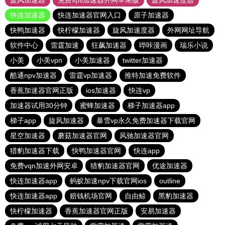
旋风加速器
免费vps加速器外网苹果版
旋风加速度器
快连加速器
快连加速器官网入口
原子加速器
快鸭加速器
快柠檬加速器
旋风加速度器
外网网址导航
软件中心
雷霆加速
狂飙加速器
哔咔漫画
瑞乐小说
小美
小美vpn
小美加速器
twitter加速器
酷通npv加速器
雷霆vp加速器
推特加速免费软件
香蕉加速器官网正版
ios加速器
快连vp
加速器试用30分钟
蜜蜂加速器
梯子加速器app
梯子app
旋风加速器
暴雪vp永久免费加速器下载官网
星空加速器
蘑菇加速器官网
风驰加速器官网
猎豹加速器下载
快鸭加速器官网
快连app
免费vqn加速外网安卓
猎豹加速器官网
优途加速器
快连加速器app
蚂蚁加速npv下载官网ios
outline
快连加速器app
赔钱机场官网
自由鲸
黑豹加速器
快柠檬加速器
香蕉加速器官网正版
安易加速器